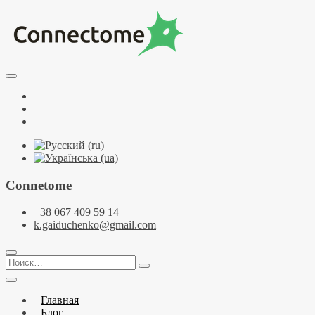
Перейти
к
содержимому
Курсы по НЛП и коучингу. НЛП-Практик. НЛП-Мастер.
Школа Нейрокоучинга. Метапрограммы
Тренинговый центр НЛП и коучинга
Facebook
Connectome
YouTube
Telegramm
Connetome
+38 067 409 59 14
k.gaiduchenko@gmail.com
Поиск…
Главная
Блог