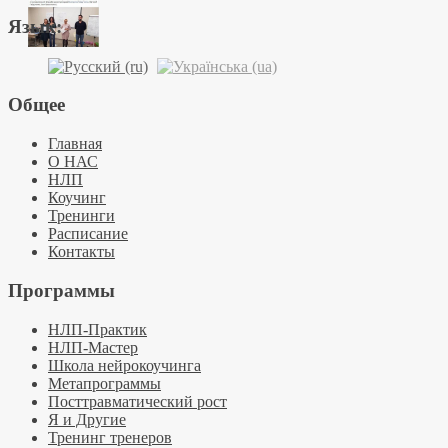
Язык:
Общее
Главная
О НАС
НЛП
Коучинг
Тренинги
Расписание
Контакты
Программы
НЛП-Практик
НЛП-Мастер
Школа нейрокоучинга
Метапрограммы
Посттравматический рост
Я и Другие
Тренинг тренеров