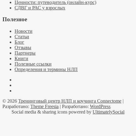
Ценности: путеводитель (онлайн-курс)
СДВГ и РАС у взрослых
Полезное
Новости
Статьи
Блог
Отзывы
Партнеры
Книги
Полезные ссылки
Определения и термины НЛП
Facebook
YouTube
Telegramm
© 2026
Тренинговый центр НЛП и коучинга Connectome
|
Разработано:
Theme Freesia
| Разработано:
WordPress
Social media & sharing icons powered by
UltimatelySocial