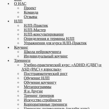
О НАС
Проект
Команда
Отзывы
НЛП
НЛП-Практик
НЛП-Мастер
НЛП-консультирование
Определения и термины НЛП
Упражнения для курса НЛП-Практик
Коучинг
Школа нейрокоучинга
Индивидуальный коучинг
Тренинги
Учебно-практический курс: «ADHD (СДВГ) и
ASD (РАС) у взрослых»
Посттравматический рост
Обучение НЛП
Обучение коучингу
Метапрограммы
Я и Другие
Тренинг тренеров
Искусство стройности
Корпоративные тренинги
Ценности: путеводитель (онлайн-курс)