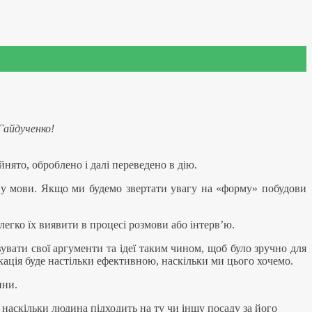
Гайдученко!
йнято, оброблено і далі переведено в дію.
ину мови. Якщо ми будемо звертати увагу на «форму» побудови
легко їх виявити в процесі розмови або інтерв’ю.
увати свої аргументи та ідеї таким чином, щоб було зручно для
ікація буде настільки ефективною, наскільки ми цього хочемо.
ини.
 наскільки людина підходить на ту чи іншу посаду за його