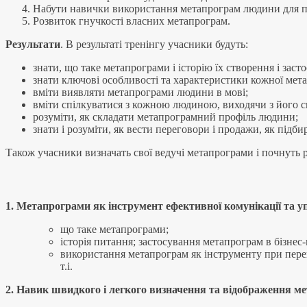
Набути навички використання метапрограм людини для прод
Розвиток гнучкості власних метапрограм.
Результати
. В результаті тренінгу учасники будуть:
знати, що таке метапрограми і історію їх створення і засто
знати ключові особливості та характеристики кожної мет
вміти виявляти метапрограми людини в мові;
вміти спілкуватися з кожною людиною, виходячи з його с
розуміти, як складати метапрограмний профіль людини;
знати і розуміти, як вести переговори і продажи, як під
Також учасники визначать свої ведучі метапрограми і почнуть 
1. Метапрограми як інструмент ефективної комунікації та 
що таке метапрограми;
історія питання; застосування метапрограм в бізнес-
використання метапрограм як інструменту при перего
т.і.
2. Навик швидкого і легкого визначення та відображення 