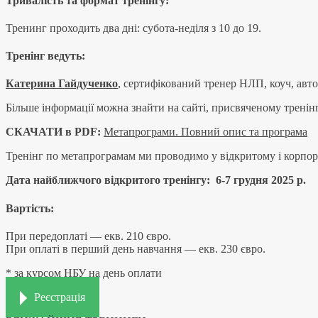
Тривалість та формат тренінгу:
Тренинг проходить два дні: субота-неділя з 10 до 19.
Тренінг ведуть:
Катерина Гайдученко
, сертифікований тренер НЛП, коуч, авт
Більше інформації можна знайти на сайті, присвяченому трені
СКАЧАТИ в PDF:
Метапрограми. Повний опис та програма
Тренінг по метапрограмам ми проводимо у відкритому і корпора
Дата найближчого відкритого тренінгу: 6-7 грудня 2025 р.
Вартість:
При передоплаті — екв. 210 євро.
При оплаті в перший день навчання — екв. 230 євро.
* за курсом НБУ на день оплати
Реєстрація