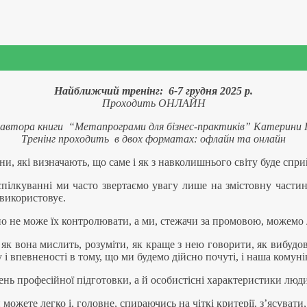
Найближчий тренінг: 6-7 грудня 2025 р.
Проходить ОНЛАЙН
д автора книги “Метапрограми для бізнес-практиків” Катерини 
Тренінг проходить в двох форматах: офлайн та онлайн
и, які визначають, що саме і як з навколишнього світу буде спри
спілкуванні ми часто звертаємо увагу лише на змістовну част
 використовує.
но не може їх контролювати, а ми, стежачи за промовою, можемо 
к вона мислить, розуміти, як краще з нею говорити, як вибудов
 і впевненості в тому, що ми будемо дійсно почуті, і наша комун
ень професійної підготовки, а й особистісні характеристики люд
жете легко і, головне, спираючись на чіткі критерії, з’ясувати,