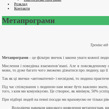
Розклад
Контакти
Метапрограми
Тренінг ві
Метапрограми
– це фільтри звичок і закони уваги кожної людин
Мислення і поведінка взаємопов’язані. Але в повсякденному 
мови, то дуже багато чого зможемо дізнатися про людину, що її
Так як ці звички «автоматичні» і несвідомі, то людина практич
Під час спілкування з людиною нам може бути важливо знати, я
того, з ким ми комунікуємо. Це створює, як мінімум, 50% успіху
При підборі людей на певні посади ми враховуємо не тільки рів
Володіючи навиком швидкого виявлення метапрограм, ви мо