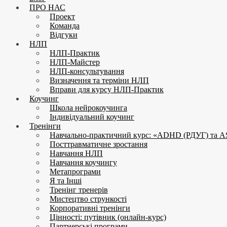
ПРО НАС
Проект
Команда
Відгуки
НЛП
НЛП-Практик
НЛП-Майстер
НЛП-консультування
Визначення та терміни НЛП
Вправи для курсу НЛП-Практик
Коучинг
Школа нейрокоучинга
Індивідуальний коучинг
Тренінги
Навчально-практичний курс: «ADHD (РДУГ) та A
Посттравматичне зростання
Навчання НЛП
Навчання коучингу
Метапрограми
Я та Інші
Тренінг тренерів
Мистецтво стрункості
Корпоративні тренінги
Цінності: путівник (онлайн-курс)
Партнерські програми