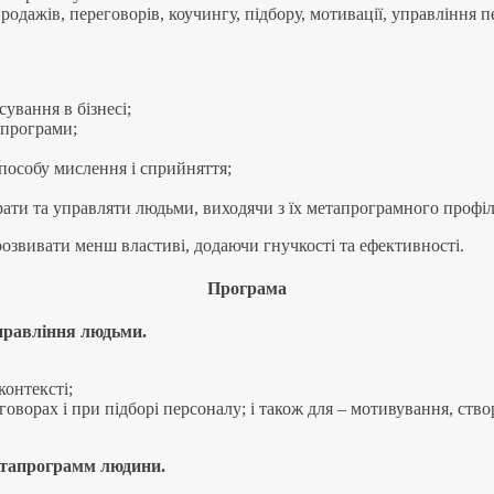
ажів, переговорів, коучингу, підбору, мотивації, управління п
сування в бізнесі;
апрограми;
пособу мислення і сприйняття;
бирати та управляти людьми, виходячи з їх метапрограмного профі
розвивати менш властиві, додаючи гнучкості та ефективності.
Програма
управління людьми.
контексті;
ворах і при підборі персоналу; і також для – мотивування, ство
метапрограмм людини.