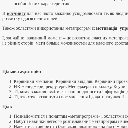
особистісних характеристик.
В
коучингу
для нас часто важливо усвідомлювати те, як людин
розвитку і досягнення цілей.
Також областями використання метапрограм є:
мотивація
,
упр
І, звичайно, важливий момент – це розвиток власних метапрогр
і з різних сторін, мати більше можливостей для власного зростан
Цільова аудиторія:
Керівники компаній. Керівники відділів. Керівники проек
HR-менеджери, рекрутери. Менеджери з продажу. Коучи.
Ті, кому важливо вміти ефективно доносити інформацію д
Ті, хто хоче розвинути своє мислення і додати гнучкості.
Цілі:
Познайомитися з поняттям «метапрограми» і областями їх
Набути навички легкого розпізнавання метапрограм і вико
Навчитися говорити з будь-якою людиною «на його мові» 