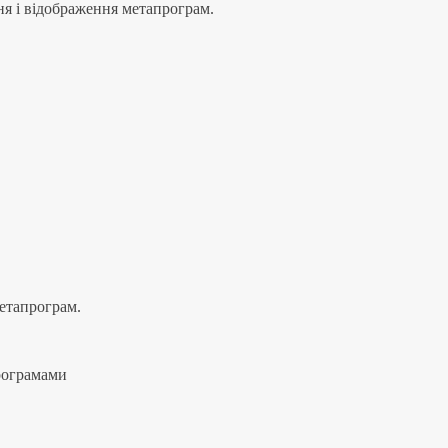
ня і відображення метапрограм.
метапрограм.
програмами