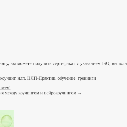
нгу, вы можете получить сертификат с указанием ISO, выполн
коучинг
,
нлп
,
НЛП-Практик
,
обучение
,
тренинги
всех!
ия между коучингом и нейрокоучингом
→