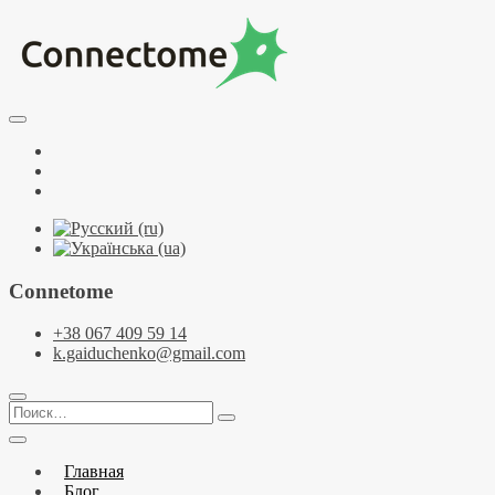
Перейти
к
содержимому
Курсы по НЛП и коучингу. НЛП-Практик. НЛП-Мастер. Школа
Тренинговый центр НЛП и коучинга C
Facebook
YouTube
Telegramm
Connetome
+38 067 409 59 14
k.gaiduchenko@gmail.com
Поиск…
Главная
Блог