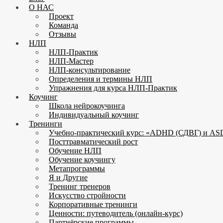
О НАС
Проект
Команда
Отзывы
НЛП
НЛП-Практик
НЛП-Мастер
НЛП-консультирование
Определения и термины НЛП
Упражнения для курса НЛП-Практик
Коучинг
Школа нейрокоучинга
Индивидуальный коучинг
Тренинги
Учебно-практический курс: «ADHD (СДВГ) и ASD
Посттравматический рост
Обучение НЛП
Обучение коучингу
Метапрограммы
Я и Другие
Тренинг тренеров
Искусство стройности
Корпоративные тренинги
Ценности: путеводитель (онлайн-курс)
Партнёрские программы