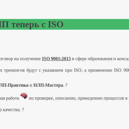
П теперь с ISO
оговор на получение
ISO 9001:2015
в сфере образования и конс
х тренингов будут с указанием про ISO, а применение ISO 900
ЛП-Практика
и
НЛП-Мастера
.
?
ная работа
по проверке, описанию, приведению процессов в
р качества.
?