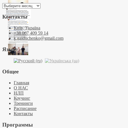
Архивы
Контакты
Київ, Україна
+38 067 409 59 14
k.gaiduchenko@gmail.com
Язык:
Общее
Главная
О НАС
НЛП
Коучинг
Тренинги
Расписание
Контакты
Программы