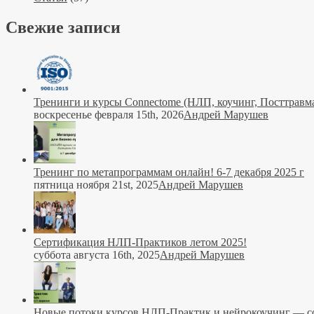
Свежие записи
Тренинги и курсы Connectome (НЛП, коучинг, Посттравма
воскресенье февраля 15th, 2026
Андрей Марушев
Тренинг по метапрограммам онлайн! 6-7 декабря 2025 г
пятница ноября 21st, 2025
Андрей Марушев
Сертификация НЛП-Практиков летом 2025!
суббота августа 16th, 2025
Андрей Марушев
Новые потоки курсов НЛП-Практик и нейрокоучинг — со