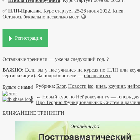
✅
Школа Нейрокоучинга
. Курс стартует осенью 2022 г.
✅
НЛП-Практик
. Курс стартует 25-26 июня 2022. Киев.
Осталось буквально несколько мест. 😉
Регистрация
Остальные тренинги — уже на следующий год.
?
ВАЖНО:
Если вы у нас учились на курсах по НЛП или коучи
сертификации). За подробностями —
обращайтесь
.
Рубрика:
Блог
,
Новости
iso
,
киев
,
коучинг
,
нейро
Будьте с нами!
←
Новый курс по Нейрокоучингу — теперь для 
Про Теорию Функциональных Систем и различ
БЛИЖАЙШИЕ ТРЕНИНГИ