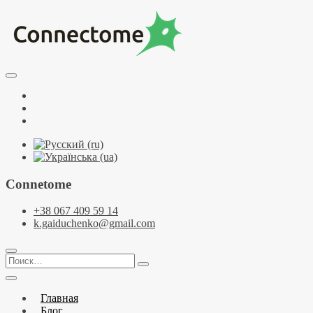
Перейти
к
содержимому
Курсы по НЛП и коучингу. НЛП-Практик. НЛП-Мастер.
Школа Нейрокоучинга. Метапрограммы
Тренинговый центр НЛП и коучинга
Facebook
Connectome
YouTube
Telegramm
Connetome
+38 067 409 59 14
k.gaiduchenko@gmail.com
Поиск…
Главная
Блог