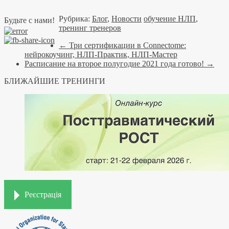
Рубрика:
Блог
,
Новости
обучение НЛП
,
Будьте с нами!
тренинг тренеров
←
Три сертификации в Connectome:
нейрокоучинг, НЛП-Практик, НЛП-Мастер
Расписание на второе полугодие 2021 года готово!
→
БЛИЖАЙШИЕ ТРЕНИНГИ
Реєстрація