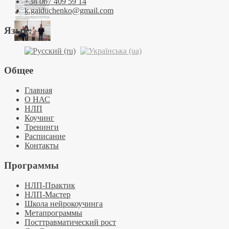
+38 067 409 59 14
k.gaiduchenko@gmail.com
Язык:
Общее
Главная
О НАС
НЛП
Коучинг
Тренинги
Расписание
Контакты
Программы
НЛП-Практик
НЛП-Мастер
Школа нейрокоучинга
Метапрограммы
Посттравматический рост