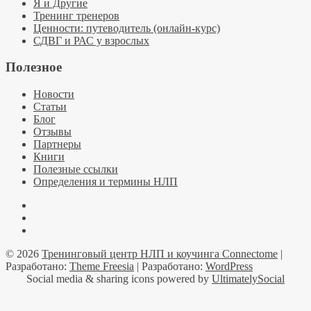
Я и Другие
Тренинг тренеров
Ценности: путеводитель (онлайн-курс)
СДВГ и РАС у взрослых
Полезное
Новости
Статьи
Блог
Отзывы
Партнеры
Книги
Полезные ссылки
Определения и термины НЛП
Facebook
YouTube
Telegramm
© 2026
Тренинговый центр НЛП и коучинга Connectome
|
Разработано:
Theme Freesia
| Разработано:
WordPress
Social media & sharing icons powered by
UltimatelySocial