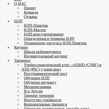
О НАС
Проект
Команда
Отзывы
НЛП
НЛП-Практик
НЛП-Мастер
НЛП-консультирование
Определения и термины НЛП
Упражнения для курса НЛП-Практик
Коучинг
Школа нейрокоучинга
Индивидуальный коучинг
Тренинги
Учебно-практический курс: «ADHD (СДВГ) и
ASD (РАС) у взрослых»
Посттравматический рост
Обучение НЛП
Обучение коучингу
Метапрограммы
Я и Другие
Тренинг тренеров
Искусство стройности
Корпоративные тренинги
Ценности: путеводитель (онлайн-курс)