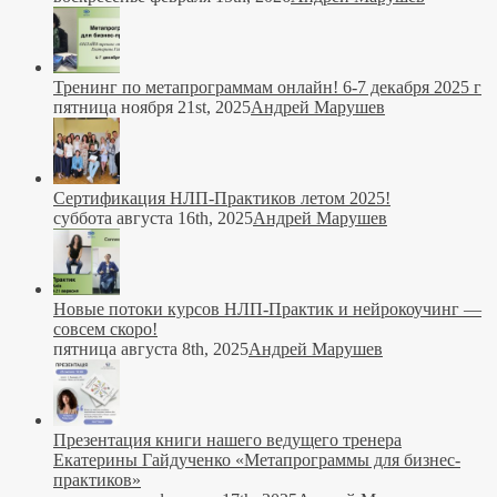
Тренинг по метапрограммам онлайн! 6-7 декабря 2025 г
пятница ноября 21st, 2025
Андрей Марушев
Сертификация НЛП-Практиков летом 2025!
суббота августа 16th, 2025
Андрей Марушев
Новые потоки курсов НЛП-Практик и нейрокоучинг —
совсем скоро!
пятница августа 8th, 2025
Андрей Марушев
Презентация книги нашего ведущего тренера
Екатерины Гайдученко «Метапрограммы для бизнес-
практиков»