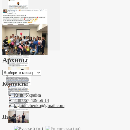
Архивы
Архивы
Контакты
Київ, Україна
+38 067 409 59 14
k.gaiduchenko@gmail.com
Язык: