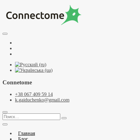
Перейти
к
содержимому
Курсы по НЛП и коучингу. НЛП-Практик. НЛП-Мастер.
Школа Нейрокоучинга. Метапрограммы
Тренинговый центр НЛП и коучинга
Facebook
Connectome
YouTube
Telegramm
Connetome
+38 067 409 59 14
k.gaiduchenko@gmail.com
Поиск…
Главная
Блог