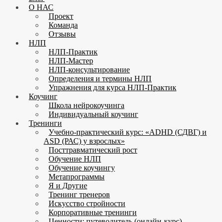
О НАС
Проект
Команда
Отзывы
НЛП
НЛП-Практик
НЛП-Мастер
НЛП-консультирование
Определения и термины НЛП
Упражнения для курса НЛП-Практик
Коучинг
Школа нейрокоучинга
Индивидуальный коучинг
Тренинги
Учебно-практический курс: «ADHD (СДВГ) и
ASD (РАС) у взрослых»
Посттравматический рост
Обучение НЛП
Обучение коучингу
Метапрограммы
Я и Другие
Тренинг тренеров
Искусство стройности
Корпоративные тренинги
Ценности: путеводитель (онлайн-курс)