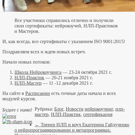
Все участники справились отлично и получили
свои сертификаты: нейрокоучей, НЛП-Практиков
и Мастеров.
И, как всегда, все сертификаты с указанием ISO 9001:2015!
Поздравляем всех и ждем новых встреч.
Начало новых потоков:
Школа Нейрокоучинга
— 23-24 октября 2021 г.
НЛП-Практик
— 20-21 ноября 2021 г.
НЛП-Мастер
— 11 -12 декабря 2021 г.
На сайте в
Расписании
есть точные даты начала и всех
модулей курсов.
Рубрика:
Блог
,
Новости
нейрокоучинг
,
нлп-
Будьте с нами!
мастер
,
НЛП-Практик
,
сертификация
←
Тренер НЛП и коуч Екатерина Гайдученко
о нейропрограммировании и метапрограммах.