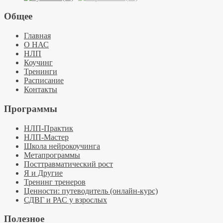
Общее
Главная
О НАС
НЛП
Коучинг
Тренинги
Расписание
Контакты
Программы
НЛП-Практик
НЛП-Мастер
Школа нейрокоучинга
Метапрограммы
Посттравматический рост
Я и Другие
Тренинг тренеров
Ценности: путеводитель (онлайн-курс)
СДВГ и РАС у взрослых
Полезное