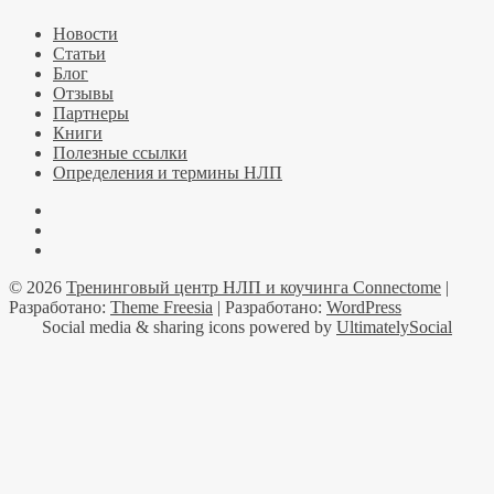
Новости
Статьи
Блог
Отзывы
Партнеры
Книги
Полезные ссылки
Определения и термины НЛП
Facebook
YouTube
Telegramm
© 2026
Тренинговый центр НЛП и коучинга Connectome
|
Разработано:
Theme Freesia
| Разработано:
WordPress
Social media & sharing icons powered by
UltimatelySocial