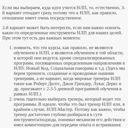
Если мы выбираем, куда идти учится НЛП, то, естественно, 3-
й вариант отпадает сразу, потому что к НЛП, как правило,
отношение имеет очень посредственное.
2-й вариант может быть интересен, если нам важно освоить
какие-то определенные инструменты НЛП для наших целей.
При этом тут есть два важных момента:
помнить, что эти курсы, как правило, не являются
обучением в НЛП, а являются обучением в той области,
в которой они ведутся, кроме специализированных
программ, посвященных определенным направлениям в
НЛП: Новый Код, Социальная панорама и т.д. (Здесь мы
берем тренинги, созданные и проводимые нашими
тренерами, а не вариант, когда мировые тренеры НЛП
такие как Роберт Дилтс, Джон Гриндер, Лукас Деркс и
др. приезжают с 2-3-5 дневной программой обучения в
рамках НЛП.)
очень тщательно выбирать тренера, который ведет эти
программы. В идеале, чтобы это был тренер НЛП или, в
крайнем случае, НЛП-Мастер. Потому как важно, чтобы
тренер достаточно глубоко разбирался в сути
инструмента/подхода, понимал механизм его действия и
имел компетенцию для передачи опыта и встраивания