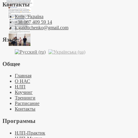
Контакты
Київ, Україна
+38 067 409 59 14
k.gaiduchenko@gmail.com
Язык:
Общее
Главная
О НАС
НЛП
Коучинг
Тренинги
Расписание
Контакты
Программы
НЛП-Практик