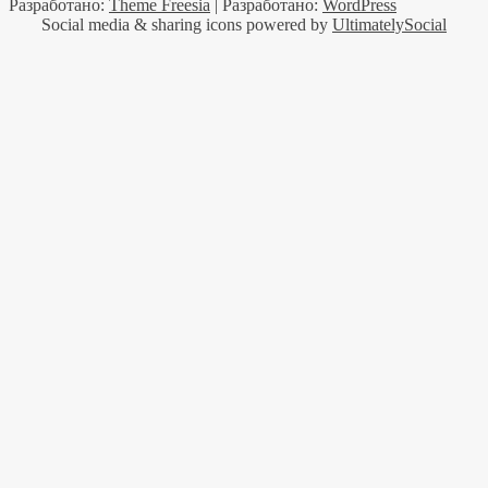
Разработано:
Theme Freesia
| Разработано:
WordPress
Social media & sharing icons powered by
UltimatelySocial