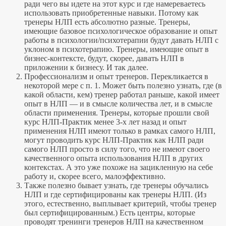
ради чего вы идете на этот курс и где намереваетесь
использовать приобретенные навыки. Потому как
тренеры НЛП есть абсолютно разные. Тренеры,
имеющие базовое психологическое образование и опыт
работы в психологии/психотерапии будут давать НЛП с
уклоном в психотерапию. Тренеры, имеющие опыт в
бизнес-контексте, будут, скорее, давать НЛП в
приложении к бизнесу. И так далее.
Профессионализм и опыт тренеров. Перекликается в
некоторой мере с п. 1. Может быть полезно узнать, где (в
какой области, кем) тренер работал раньше, какой имеет
опыт в НЛП — и в смысле количества лет, и в смысле
области применения. Тренеры, которые прошли свой
курс НЛП-Практик менее 3-х лет назад и опыт
применения НЛП имеют только в рамках самого НЛП,
могут проводить курс НЛП-Практик как НЛП ради
самого НЛП просто в силу того, что не имеют своего
качественного опыта использования НЛП в других
контекстах. А это уже похоже на зацикленную на себе
работу и, скорее всего, малоэффективно.
Также полезно бывает узнать, где тренеры обучались
НЛП и где сертифицированы как тренеры НЛП. (Из
этого, естественно, выплывает критерий, чтобы тренер
был сертифицированным.) Есть центры, которые
проводят тренинги тренеров НЛП на качественном