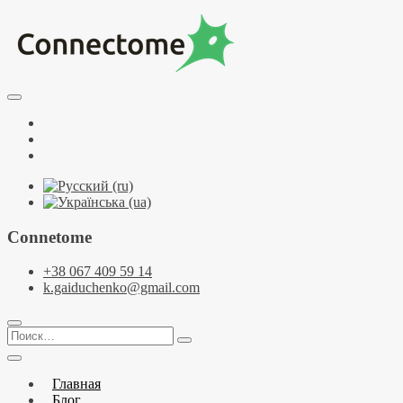
Перейти
к
содержимому
Курсы по НЛП и коучингу. НЛП-Практик. НЛП-Мастер.
Школа Нейрокоучинга. Метапрограммы
Тренинговый центр НЛП и коучинга
Facebook
Connectome
YouTube
Telegramm
Connetome
+38 067 409 59 14
k.gaiduchenko@gmail.com
Поиск…
Главная
Блог