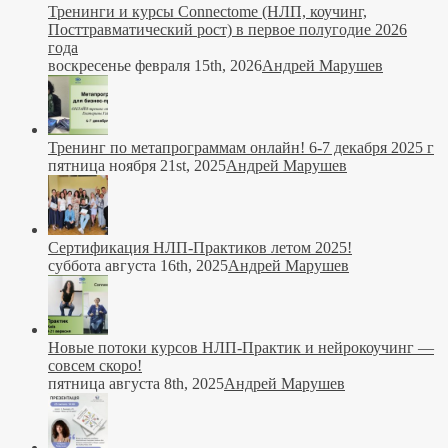
Тренинги и курсы Connectome (НЛП, коучинг,
Посттравматический рост) в первое полугодие 2026
года
воскресенье февраля 15th, 2026
Андрей Марушев
Тренинг по метапрограммам онлайн! 6-7 декабря 2025 г
пятница ноября 21st, 2025
Андрей Марушев
Сертификация НЛП-Практиков летом 2025!
суббота августа 16th, 2025
Андрей Марушев
Новые потоки курсов НЛП-Практик и нейрокоучинг —
совсем скоро!
пятница августа 8th, 2025
Андрей Марушев