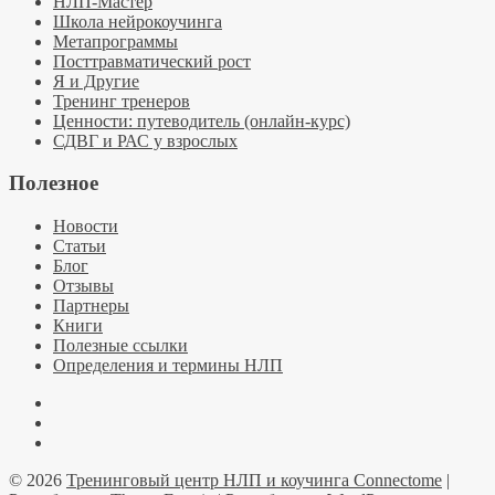
НЛП-Мастер
Школа нейрокоучинга
Метапрограммы
Посттравматический рост
Я и Другие
Тренинг тренеров
Ценности: путеводитель (онлайн-курс)
СДВГ и РАС у взрослых
Полезное
Новости
Статьи
Блог
Отзывы
Партнеры
Книги
Полезные ссылки
Определения и термины НЛП
Facebook
YouTube
Telegramm
© 2026
Тренинговый центр НЛП и коучинга Connectome
|