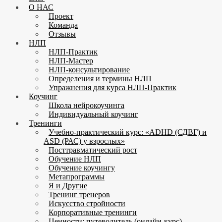
О НАС
Проект
Команда
Отзывы
НЛП
НЛП-Практик
НЛП-Мастер
НЛП-консультирование
Определения и термины НЛП
Упражнения для курса НЛП-Практик
Коучинг
Школа нейрокоучинга
Индивидуальный коучинг
Тренинги
Учебно-практический курс: «ADHD (СДВГ) и
ASD (РАС) у взрослых»
Посттравматический рост
Обучение НЛП
Обучение коучингу
Метапрограммы
Я и Другие
Тренинг тренеров
Искусство стройности
Корпоративные тренинги
Ценности: путеводитель (онлайн-курс)