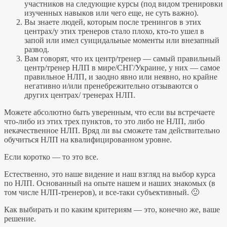
участников на следующие курсы (под видом тренировки
изученных навыков или чего еще, не суть важно).
Вы знаете людей, которым после тренингов в этих
центрах/у этих тренеров стало плохо, кто-то ушел в
запой или имел суицидальные моменты или внезапный
развод.
Вам говорят, что их центр/тренер — самый правильный
центр/тренер НЛП в мире/СНГ/Украине, у них — самое
правильное НЛП, и заодно явно или неявно, но крайне
негативно и/или пренебрежительно отзываются о
других центрах/ тренерах НЛП.
Можете абсолютно быть уверенным, что если вы встречаете
что-либо из этих трех пунктов, то это либо не НЛП, либо
некачественное НЛП. Вряд ли вы сможете там действительно
обучиться НЛП на квалифицированном уровне.
Если коротко — то это все.
Естественно, это наше видение и наш взгляд на выбор курса
по НЛП. Основанный на опыте нашем и наших знакомых (в
том числе НЛП-тренеров), и все-таки субъективный. 🙂
Как выбирать и по каким критериям — это, конечно же, ваше
решение.