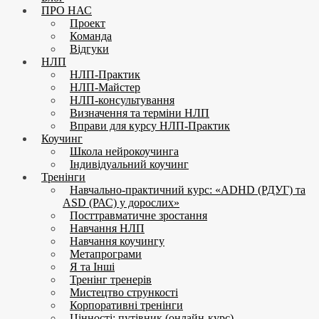
ПРО НАС
Проект
Команда
Відгуки
НЛП
НЛП-Практик
НЛП-Майстер
НЛП-консультування
Визначення та терміни НЛП
Вправи для курсу НЛП-Практик
Коучинг
Школа нейрокоучинга
Індивідуальний коучинг
Тренінги
Навчально-практичний курс: «ADHD (РДУГ) та
ASD (РАС) у дорослих»
Посттравматичне зростання
Навчання НЛП
Навчання коучингу
Метапрограми
Я та Інші
Тренінг тренерів
Мистецтво стрункості
Корпоративні тренінги
Цінності: путівник (онлайн-курс)