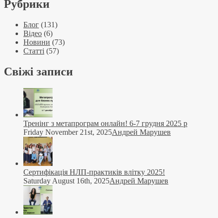
Рубрики
Блог
(131)
Відео
(6)
Новини
(73)
Статті
(57)
Свіжі записи
Тренінг з метапрограм онлайн! 6-7 грудня 2025 р
Friday November 21st, 2025
Андрей Марушев
Сертифікація НЛП-практиків влітку 2025!
Saturday August 16th, 2025
Андрей Марушев