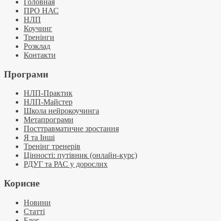
Головная
ПРО НАС
НЛП
Коучинг
Тренінги
Розклад
Контакти
Програми
НЛП-Практик
НЛП-Майстер
Школа нейрокоучинга
Метапрограми
Посттравматичне зростання
Я та Інші
Тренінг тренерів
Цінності: путівник (онлайн-курс)
РДУГ та РАС у дорослих
Корисне
Новини
Статті
Блог