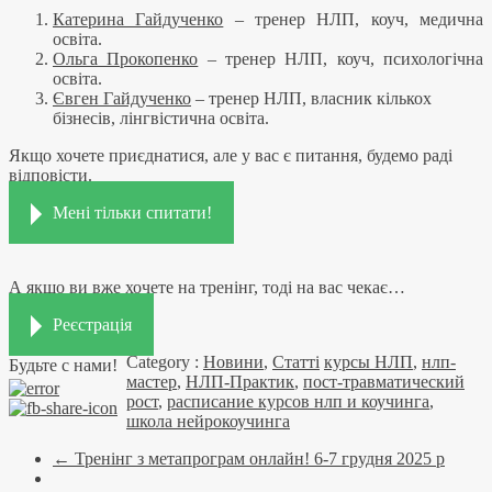
Катерина Гайдученко
– тренер НЛП, коуч, медична
освіта.
Ольга Прокопенко
– тренер НЛП, коуч, психологічна
освіта.
Євген Гайдученко
– тренер НЛП, власник кількох
бізнесів, лінгвістична освіта.
Якщо хочете приєднатися, але у вас є питання, будемо раді
відповісти.
Мені тільки спитати!
А якщо ви вже хочете на тренінг, тоді на вас чекає…
Реєстрація
Category :
Новини
,
Статті
курсы НЛП
,
нлп-
Будьте с нами!
мастер
,
НЛП-Практик
,
пост-травматический
рост
,
расписание курсов нлп и коучинга
,
школа нейрокоучинга
←
Тренінг з метапрограм онлайн! 6-7 грудня 2025 р