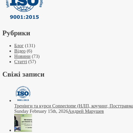
Рубрики
Блог
(131)
Відео
(6)
Новини
(73)
Статті
(57)
Свіжі записи
Тренінги та курси Connectome (НЛП, коучинг, Посттравма
Sunday February 15th, 2026
Андрей Марушев