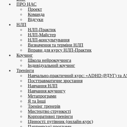
ПРО НАС
Проект
Команда
Відгуки
НЛП
НЛП-Практик
НЛП-Майстер
НЛП-консультування
Визначення та терміни НЛП
Вправи для курсу НЛП-Практик
Коучинг
Школа нейрокоучинга
Індивідуальний коучинг
Тренінги
Навчально-практичний курс: «ADHD (РДУГ) та A
Посттравматичне зростання
Навчання НЛП
Навчання коучингу
Метапрограми
Я та Інші
Тренінг тренерів
Мистецтво стрункості
Корпоративні тренінги
Цінності: путівник (онлайн-курс)
Партнерські програми