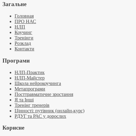
Загальне
Головная
ПРО НАС
НЛП
Коучинг
Тренінги
Розклад
Контакти
Програми
НЛП-Практик
НЛП-Майстер
Школа нейрокоучинга
Метапрограми
Посттравматичне зростання
Я та Інші
Тренінг тренерів
Цінності: путівник (онлайн-курс)
РДУГ та РАС у дорослих
Корисне