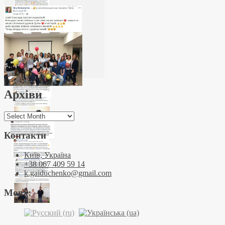
Архіви
Архіви
Контакти
Київ, Україна
+38 067 409 59 14
k.gaiduchenko@gmail.com
Мова: