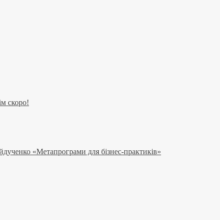
м скоро!
йдученко «Метапрограми для бізнес-практиків»