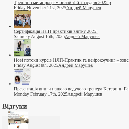
Тренінг з метапрограм онлайн! 6-7 грудня 2025 р
Friday November 21st, 2025
Андрей Марушев
Сертифікація НЛП-практиків влітку 2025!
Saturday August 16th, 2025
Андрей Марушев
Нові потоки курсів НЛП-Практик та нейрокоучинг – зовсі
Friday August 8th, 2025
Андрей Марушев
Презентація книги нашого ведучого тренера Катерини Га
Monday February 17th, 2025
Андрей Марушев
Відгуки