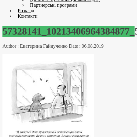
Партнерські програми
Розклад
Контакти
57328141_10213406964384877_
Author :
Екатерина Гайдученко
Date :
06.08.2019