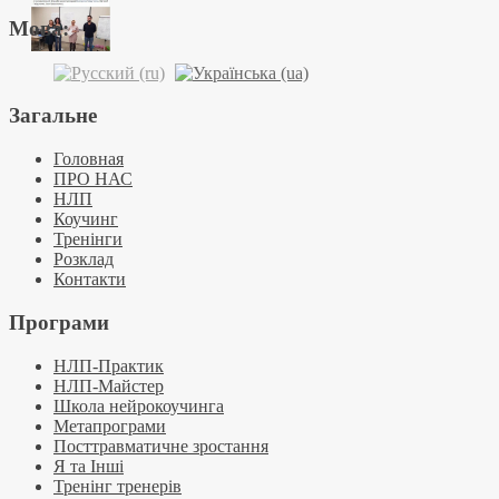
Мова:
Загальне
Головная
ПРО НАС
НЛП
Коучинг
Тренінги
Розклад
Контакти
Програми
НЛП-Практик
НЛП-Майстер
Школа нейрокоучинга
Метапрограми
Посттравматичне зростання
Я та Інші
Тренінг тренерів