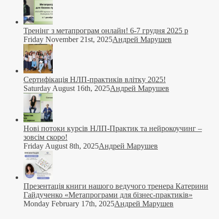
Тренінг з метапрограм онлайн! 6-7 грудня 2025 р
Friday November 21st, 2025
Андрей Марушев
Сертифікація НЛП-практиків влітку 2025!
Saturday August 16th, 2025
Андрей Марушев
Нові потоки курсів НЛП-Практик та нейрокоучинг –
зовсім скоро!
Friday August 8th, 2025
Андрей Марушев
Презентація книги нашого ведучого тренера Катерини
Гайдученко «Метапрограми для бізнес-практиків»
Monday February 17th, 2025
Андрей Марушев