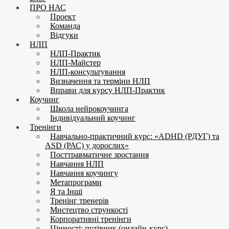
ПРО НАС
Проект
Команда
Відгуки
НЛП
НЛП-Практик
НЛП-Майстер
НЛП-консультування
Визначення та терміни НЛП
Вправи для курсу НЛП-Практик
Коучинг
Школа нейрокоучинга
Індивідуальний коучинг
Тренінги
Навчально-практичний курс: «ADHD (РДУГ) та
ASD (РАС) у дорослих»
Посттравматичне зростання
Навчання НЛП
Навчання коучингу
Метапрограми
Я та Інші
Тренінг тренерів
Мистецтво стрункості
Корпоративні тренінги
Цінності: путівник (онлайн-курс)