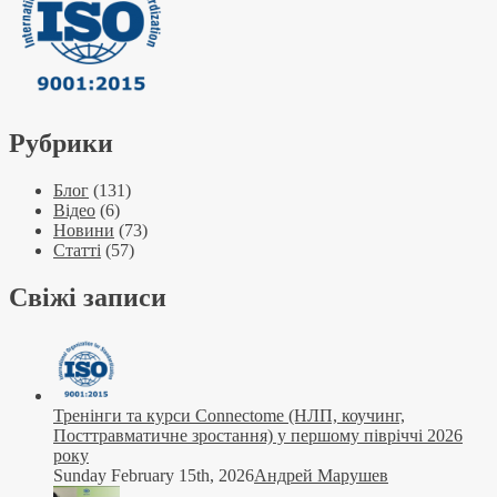
Рубрики
Блог
(131)
Відео
(6)
Новини
(73)
Статті
(57)
Свіжі записи
Тренінги та курси Connectome (НЛП, коучинг,
Посттравматичне зростання) у першому півріччі 2026
року
Sunday February 15th, 2026
Андрей Марушев