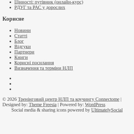
Цінності: путівник (онлайн-курс)
РДУГ та РАС у дорослих
Корисне
Новини
Статті
Блог
Відгуки
Партнери
Книги
Корисні посилання
Визначення та терміни НЛП
Facebook
YouTube
Telegramm
© 2026
Тренінговий центр НЛП та коучингу Connectome
|
Designed by:
Theme Freesia
| Powered by:
WordPress
Social media & sharing icons powered by
UltimatelySocial