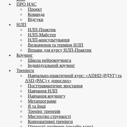
ПРО НАС
Проект
Команда
Відгуки
НЛП
НЛП-Практик
НЛП-Майстер
НЛП-консультування
Визначення та терміни НЛП
Вправи для курсу НЛП-Практик
Коучинг
Школа нейрокоучинга
Індивідуальний коучинг
Тренінги
Навчально-практичний курс: «ADHD (РДУГ) та
ASD (РАС) у дорослих»
Посттравматичне зростання
Навчання НЛП
Навчання коучингу
Метапрограми
Я та Інші
Тренінг тренерів
Мистецтво стрункості
Корпоративні тренінги
Цінності: путівник (онлайн-курс)