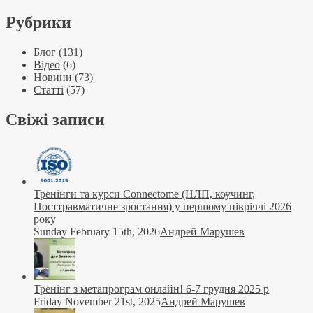
Рубрики
Блог
(131)
Відео
(6)
Новини
(73)
Статті
(57)
Свіжі записи
Тренінги та курси Connectome (НЛП, коучинг,
Посттравматичне зростання) у першому півріччі 2026
року
Sunday February 15th, 2026
Андрей Марушев
Тренінг з метапрограм онлайн! 6-7 грудня 2025 р
Friday November 21st, 2025
Андрей Марушев