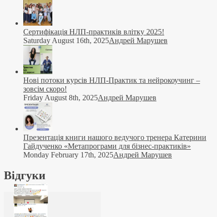
Сертифікація НЛП-практиків влітку 2025!
Saturday August 16th, 2025
Андрей Марушев
Нові потоки курсів НЛП-Практик та нейрокоучинг –
зовсім скоро!
Friday August 8th, 2025
Андрей Марушев
Презентація книги нашого ведучого тренера Катерини
Гайдученко «Метапрограми для бізнес-практиків»
Monday February 17th, 2025
Андрей Марушев
Відгуки