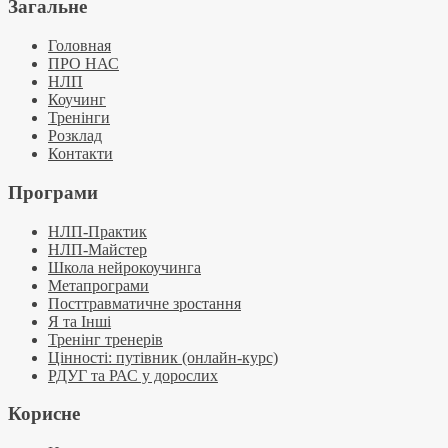
Загальне
Головная
ПРО НАС
НЛП
Коучинг
Тренінги
Розклад
Контакти
Програми
НЛП-Практик
НЛП-Майстер
Школа нейрокоучинга
Метапрограми
Посттравматичне зростання
Я та Інші
Тренінг тренерів
Цінності: путівник (онлайн-курс)
РДУГ та РАС у дорослих
Корисне