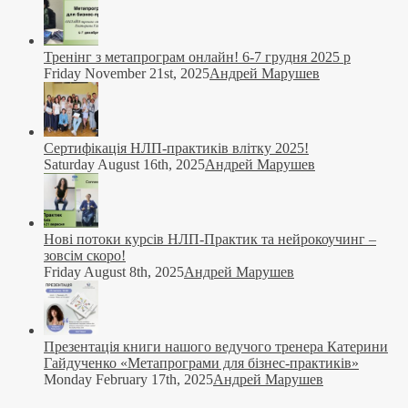
Тренінг з метапрограм онлайн! 6-7 грудня 2025 р
Friday November 21st, 2025
Андрей Марушев
Сертифікація НЛП-практиків влітку 2025!
Saturday August 16th, 2025
Андрей Марушев
Нові потоки курсів НЛП-Практик та нейрокоучинг –
зовсім скоро!
Friday August 8th, 2025
Андрей Марушев
Презентація книги нашого ведучого тренера Катерини
Гайдученко «Метапрограми для бізнес-практиків»
Monday February 17th, 2025
Андрей Марушев