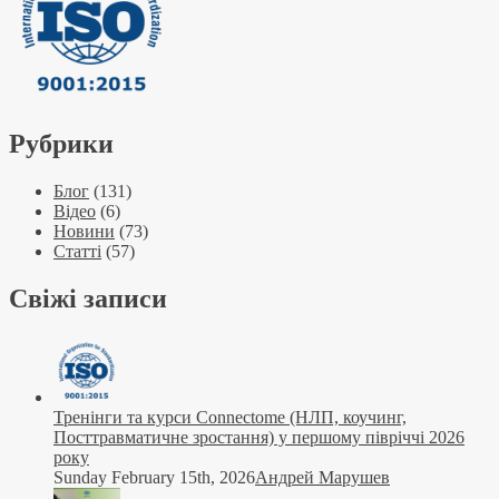
Рубрики
Блог
(131)
Відео
(6)
Новини
(73)
Статті
(57)
Свіжі записи
Тренінги та курси Connectome (НЛП, коучинг,
Посттравматичне зростання) у першому півріччі 2026
року
Sunday February 15th, 2026
Андрей Марушев