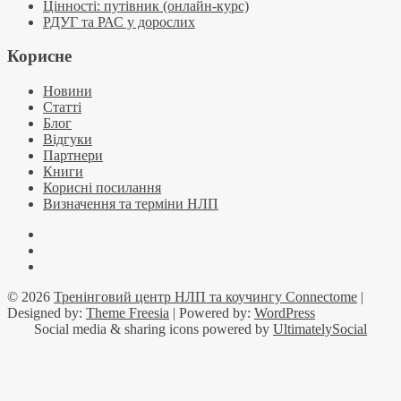
Цінності: путівник (онлайн-курс)
РДУГ та РАС у дорослих
Корисне
Новини
Статті
Блог
Відгуки
Партнери
Книги
Корисні посилання
Визначення та терміни НЛП
Facebook
YouTube
Telegramm
© 2026
Тренінговий центр НЛП та коучингу Connectome
|
Designed by:
Theme Freesia
| Powered by:
WordPress
Social media & sharing icons powered by
UltimatelySocial