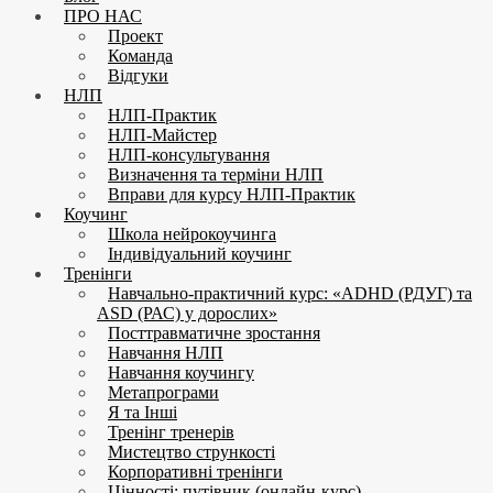
ПРО НАС
Проект
Команда
Відгуки
НЛП
НЛП-Практик
НЛП-Майстер
НЛП-консультування
Визначення та терміни НЛП
Вправи для курсу НЛП-Практик
Коучинг
Школа нейрокоучинга
Індивідуальний коучинг
Тренінги
Навчально-практичний курс: «ADHD (РДУГ) та
ASD (РАС) у дорослих»
Посттравматичне зростання
Навчання НЛП
Навчання коучингу
Метапрограми
Я та Інші
Тренінг тренерів
Мистецтво стрункості
Корпоративні тренінги
Цінності: путівник (онлайн-курс)