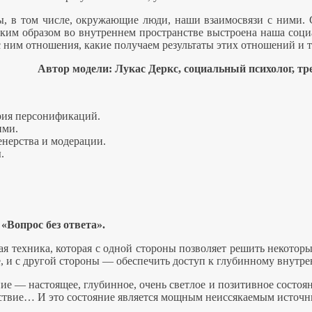
ены, в том числе, окружающие люди, наши взаимосвязи с ними.
аким образом во внутреннем пространстве выстроена наша социа
с ним отношения, какие получаем результаты этих отношений и т
Автор модели: Лукас Деркс, социальный психолог, тре
ия персонификаций.
ими.
енерства и модерации.
ы.
Вопрос без ответа».
 техника, которая с одной стороны позволяет решить некотор
бе, и с другой стороны — обеспечить доступ к глубинному внут
ие — настоящее, глубинное, очень светлое и позитивное состоя
йствие… И это состояние является мощным неиссякаемым источ