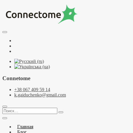
Перейти
к
содержимому
Курсы по НЛП и коучингу. НЛП-Практик. НЛП-Мастер. Школа
Тренинговый центр НЛП и коучинга C
Facebook
YouTube
Telegramm
Connetome
+38 067 409 59 14
k.gaiduchenko@gmail.com
Поиск…
Главная
Блог