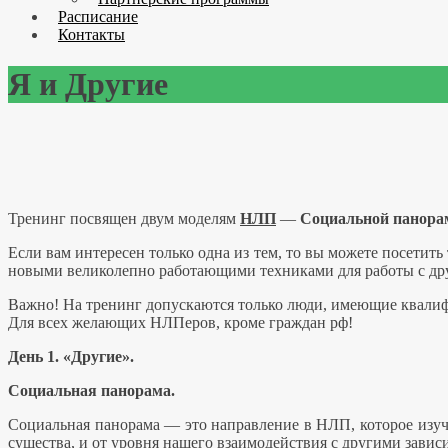
Расписание
Контакты
Я и Другие
Т
ренинг посвящен двум моделям
НЛП
—
Социальной панора
Если вам интересен только одна из тем, то вы можете посетить 
новыми великолепно работающими техниками для работы с др
Важно! На тренинг допускаются только люди, имеющие квал
Для всех желающих НЛПеров, кроме граждан рф!
День 1. «Другие».
Социальная панорама.
Социальная панорама — это направление в НЛП, которое изуч
существа, и от уровня нашего взаимодействия с другими зависи