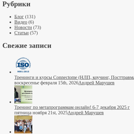
Рубрики
Блог
(131)
Видео
(6)
Новости
(73)
Статьи
(57)
Свежие записи
Тренинги и курсы Connectome (НЛП, коучинг, Посттравма
воскресенье февраля 15th, 2026
Андрей Марушев
Тренинг по метапрограммам онлайн! 6-7 декабря 2025 г
пятница ноября 21st, 2025
Андрей Марушев