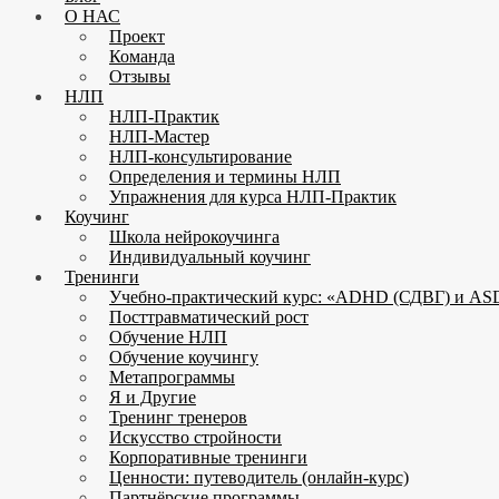
О НАС
Проект
Команда
Отзывы
НЛП
НЛП-Практик
НЛП-Мастер
НЛП-консультирование
Определения и термины НЛП
Упражнения для курса НЛП-Практик
Коучинг
Школа нейрокоучинга
Индивидуальный коучинг
Тренинги
Учебно-практический курс: «ADHD (СДВГ) и ASD
Посттравматический рост
Обучение НЛП
Обучение коучингу
Метапрограммы
Я и Другие
Тренинг тренеров
Искусство стройности
Корпоративные тренинги
Ценности: путеводитель (онлайн-курс)
Партнёрские программы