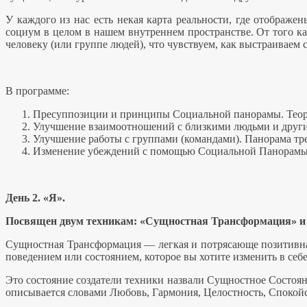
У каждого из нас есть некая карта реальности, где отображ
социум в целом в нашем внутреннем пространстве. От того к
человеку (или группе людей), что чувствуем, как выстраиваем 
В программе:
Пресуппозиции и принципы Социальной панорамы. Теор
Улучшение взаимоотношений с близкими людьми и друг
Улучшение работы с группами (командами). Панорама тр
Изменение убеждений с помощью Социальной Панорам
День 2. «Я».
Посвящен двум техникам: «Сущностная Трансформация» и «
Сущностная Трансформация — легкая и потрясающе позитивная
поведением или состоянием, которое вы хотите изменить в се
Это состояние создатели техники назвали Сущностное Состоян
описывается словами Любовь, Гармония, Целостность, Споко