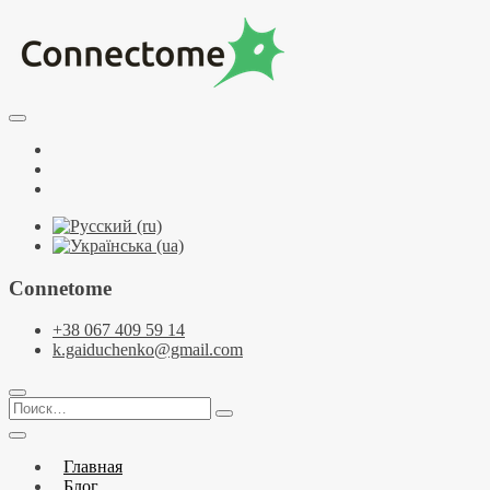
Перейти
к
содержимому
Курсы по НЛП и коучингу. НЛП-Практик. НЛП-Мастер.
Школа Нейрокоучинга. Метапрограммы
Тренинговый центр НЛП и коучинга
Facebook
Connectome
YouTube
Telegramm
Connetome
+38 067 409 59 14
k.gaiduchenko@gmail.com
Поиск…
Главная
Блог