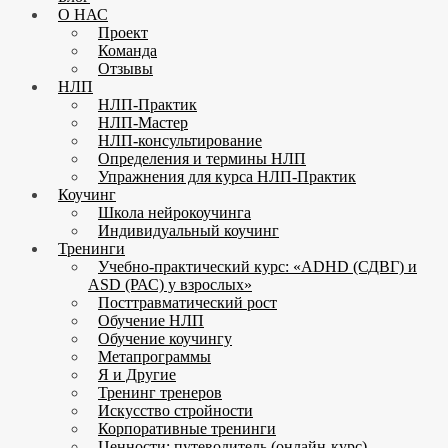
О НАС
Проект
Команда
Отзывы
НЛП
НЛП-Практик
НЛП-Мастер
НЛП-консультирование
Определения и термины НЛП
Упражнения для курса НЛП-Практик
Коучинг
Школа нейрокоучинга
Индивидуальный коучинг
Тренинги
Учебно-практический курс: «ADHD (СДВГ) и
ASD (РАС) у взрослых»
Посттравматический рост
Обучение НЛП
Обучение коучингу
Метапрограммы
Я и Другие
Тренинг тренеров
Искусство стройности
Корпоративные тренинги
Ценности: путеводитель (онлайн-курс)