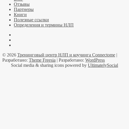
Отзывы
Партнеры
Книги
Полезные ссылки
Определения и термины НЛП
Facebook
YouTube
Telegramm
© 2026
Тренинговый центр НЛП и коучинга Connectome
|
Разработано:
Theme Freesia
| Разработано:
WordPress
Social media & sharing icons powered by
UltimatelySocial