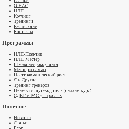
Главная
О НАС
НЛП
Коучинг
Тренинги
Расписание
Контакты
Программы
НЛП-Практик
НЛП-Мастер
Школа нейрокоучинга
Метапрограммы
Посттравматический рост
Я и Другие
Тренинг тренеров
Ценности: путеводитель (онлайн-курс)
СДВГ и РАС у взрослых
Полезное
Новости
Статьи
Блог