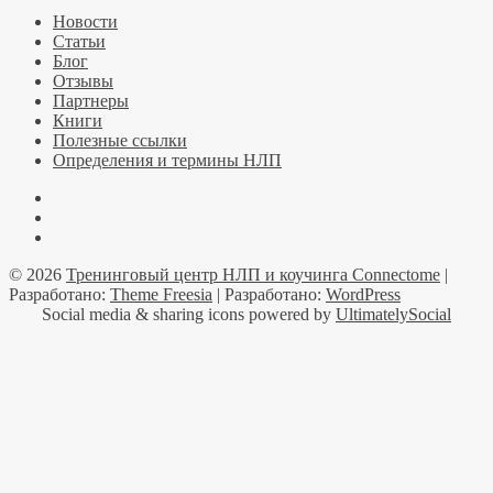
Новости
Статьи
Блог
Отзывы
Партнеры
Книги
Полезные ссылки
Определения и термины НЛП
Facebook
YouTube
Telegramm
© 2026
Тренинговый центр НЛП и коучинга Connectome
|
Разработано:
Theme Freesia
| Разработано:
WordPress
Social media & sharing icons powered by
UltimatelySocial