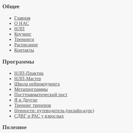
Общее
Главная
О НАС
НЛП
Коучинг
Тренинги
Расписание
Контакты
Программы
НЛП-Практик
НЛП-Мастер
Школа нейрокоучинга
Метапрограммы
Посттравматический рост
Я и Другие
Тренинг тренеров
Ценности: путеводитель (онлайн-курс)
СДВГ и РАС у взрослых
Полезное