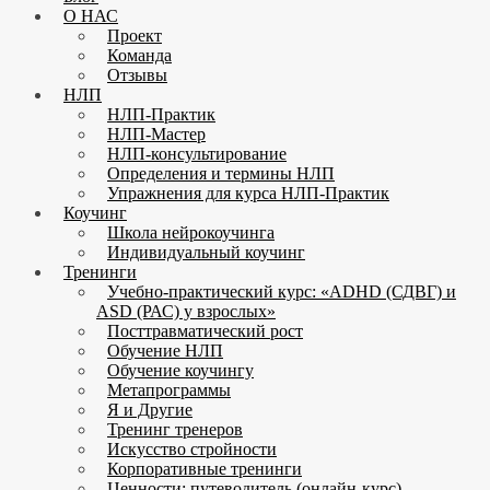
О НАС
Проект
Команда
Отзывы
НЛП
НЛП-Практик
НЛП-Мастер
НЛП-консультирование
Определения и термины НЛП
Упражнения для курса НЛП-Практик
Коучинг
Школа нейрокоучинга
Индивидуальный коучинг
Тренинги
Учебно-практический курс: «ADHD (СДВГ) и
ASD (РАС) у взрослых»
Посттравматический рост
Обучение НЛП
Обучение коучингу
Метапрограммы
Я и Другие
Тренинг тренеров
Искусство стройности
Корпоративные тренинги
Ценности: путеводитель (онлайн-курс)