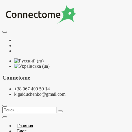
Перейти
к
содержимому
Курсы по НЛП и коучингу. НЛП-Практик. НЛП-Мастер.
Школа Нейрокоучинга. Метапрограммы
Тренинговый центр НЛП и коучинга
Facebook
Connectome
YouTube
Telegramm
Connetome
+38 067 409 59 14
k.gaiduchenko@gmail.com
Поиск…
Главная
Блог