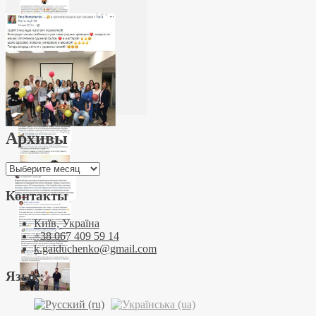
Архивы
Архивы
Контакты
Київ, Україна
+38 067 409 59 14
k.gaiduchenko@gmail.com
Язык: