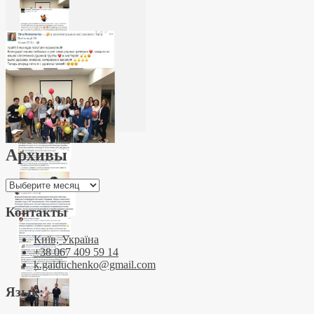
Архивы
Архивы
Контакты
Київ, Україна
+38 067 409 59 14
k.gaiduchenko@gmail.com
Язык: