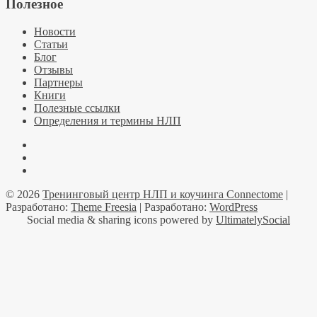
Полезное
Новости
Статьи
Блог
Отзывы
Партнеры
Книги
Полезные ссылки
Определения и термины НЛП
Facebook
YouTube
Telegramm
© 2026
Тренинговый центр НЛП и коучинга Connectome
|
Разработано:
Theme Freesia
| Разработано:
WordPress
Social media & sharing icons powered by
UltimatelySocial