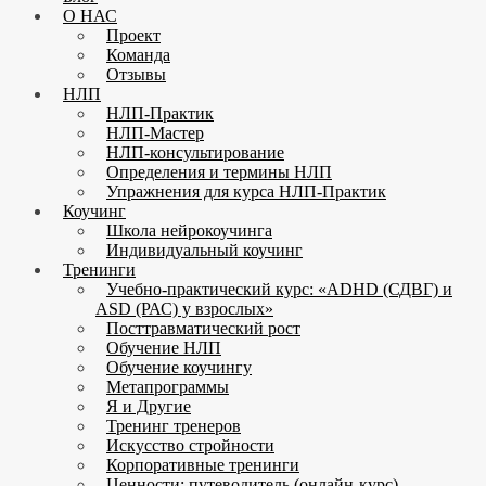
О НАС
Проект
Команда
Отзывы
НЛП
НЛП-Практик
НЛП-Мастер
НЛП-консультирование
Определения и термины НЛП
Упражнения для курса НЛП-Практик
Коучинг
Школа нейрокоучинга
Индивидуальный коучинг
Тренинги
Учебно-практический курс: «ADHD (СДВГ) и
ASD (РАС) у взрослых»
Посттравматический рост
Обучение НЛП
Обучение коучингу
Метапрограммы
Я и Другие
Тренинг тренеров
Искусство стройности
Корпоративные тренинги
Ценности: путеводитель (онлайн-курс)