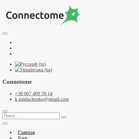
Перейти
к
содержимому
Курсы по НЛП и коучингу. НЛП-Практик. НЛП-Мастер.
Школа Нейрокоучинга. Метапрограммы
Тренинговый центр НЛП и коучинга
Facebook
Connectome
YouTube
Telegramm
Connetome
+38 067 409 59 14
k.gaiduchenko@gmail.com
Поиск…
Главная
Блог