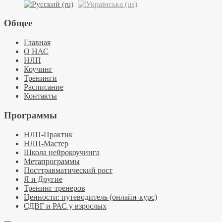
Общее
Главная
О НАС
НЛП
Коучинг
Тренинги
Расписание
Контакты
Программы
НЛП-Практик
НЛП-Мастер
Школа нейрокоучинга
Метапрограммы
Посттравматический рост
Я и Другие
Тренинг тренеров
Ценности: путеводитель (онлайн-курс)
СДВГ и РАС у взрослых