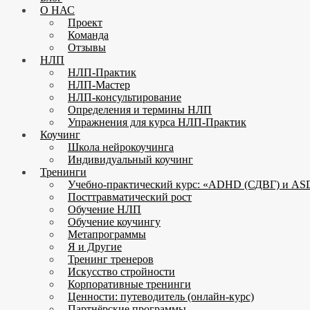
О НАС
Проект
Команда
Отзывы
НЛП
НЛП-Практик
НЛП-Мастер
НЛП-консультирование
Определения и термины НЛП
Упражнения для курса НЛП-Практик
Коучинг
Школа нейрокоучинга
Индивидуальный коучинг
Тренинги
Учебно-практический курс: «ADHD (СДВГ) и ASD
Посттравматический рост
Обучение НЛП
Обучение коучингу
Метапрограммы
Я и Другие
Тренинг тренеров
Искусство стройности
Корпоративные тренинги
Ценности: путеводитель (онлайн-курс)
Партнёрские программы