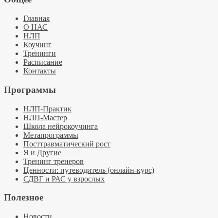
Главная
О НАС
НЛП
Коучинг
Тренинги
Расписание
Контакты
Программы
НЛП-Практик
НЛП-Мастер
Школа нейрокоучинга
Метапрограммы
Посттравматический рост
Я и Другие
Тренинг тренеров
Ценности: путеводитель (онлайн-курс)
СДВГ и РАС у взрослых
Полезное
Новости