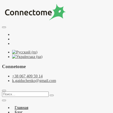
Перейти
к
содержимому
Курсы по НЛП и коучингу. НЛП-Практик. НЛП-Мастер. Школа
Тренинговый центр НЛП и коучинга C
Facebook
YouTube
Telegramm
Connetome
+38 067 409 59 14
k.gaiduchenko@gmail.com
Поиск…
Главная
Блог