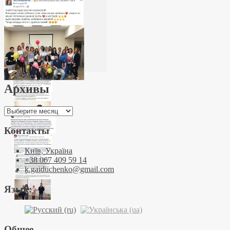
Архивы
Архивы
Контакты
Київ, Україна
+38 067 409 59 14
k.gaiduchenko@gmail.com
Язык:
Общее