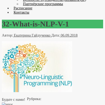
Партнёрские программы
Расписание
Контакты
32-What-is-NLP-V-1
Автор:
Екатерина Гайдученко
Дата:
06.09.2018
Рубрика:
Будьте с нами!