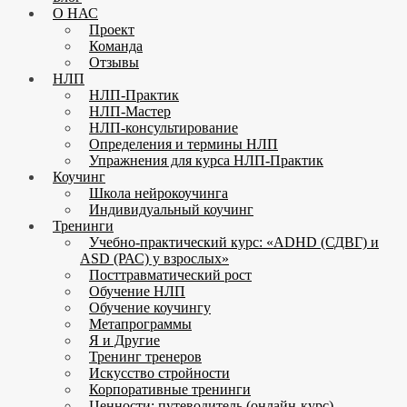
О НАС
Проект
Команда
Отзывы
НЛП
НЛП-Практик
НЛП-Мастер
НЛП-консультирование
Определения и термины НЛП
Упражнения для курса НЛП-Практик
Коучинг
Школа нейрокоучинга
Индивидуальный коучинг
Тренинги
Учебно-практический курс: «ADHD (СДВГ) и
ASD (РАС) у взрослых»
Посттравматический рост
Обучение НЛП
Обучение коучингу
Метапрограммы
Я и Другие
Тренинг тренеров
Искусство стройности
Корпоративные тренинги
Ценности: путеводитель (онлайн-курс)