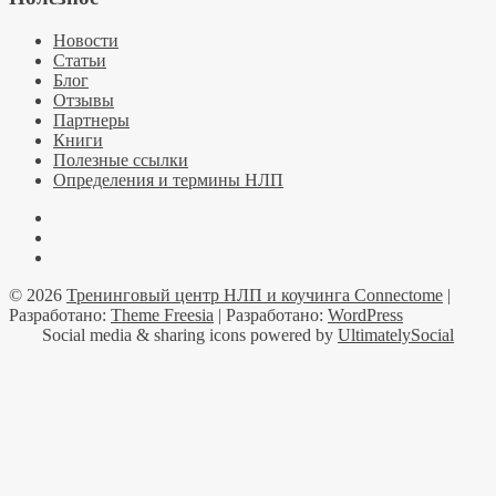
Новости
Статьи
Блог
Отзывы
Партнеры
Книги
Полезные ссылки
Определения и термины НЛП
Facebook
YouTube
Telegramm
© 2026
Тренинговый центр НЛП и коучинга Connectome
|
Разработано:
Theme Freesia
| Разработано:
WordPress
Social media & sharing icons powered by
UltimatelySocial