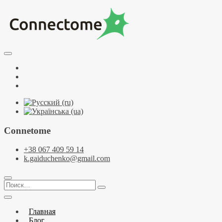
Перейти
к
содержимому
Курсы по НЛП и коучингу. НЛП-Практик. НЛП-Мастер.
Школа Нейрокоучинга. Метапрограммы
Тренинговый центр НЛП и коучинга
Facebook
Connectome
YouTube
Telegramm
Connetome
+38 067 409 59 14
k.gaiduchenko@gmail.com
Поиск…
Главная
Блог