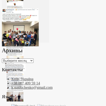
Архивы
Архивы
Контакты
Київ, Україна
+38 067 409 59 14
k.gaiduchenko@gmail.com
Язык: