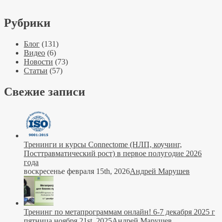
Рубрики
Блог
(131)
Видео
(6)
Новости
(73)
Статьи
(57)
Свежие записи
Тренинги и курсы Connectome (НЛП, коучинг,
Посттравматический рост) в первое полугодие 2026
года
воскресенье февраля 15th, 2026
Андрей Марушев
Тренинг по метапрограммам онлайн! 6-7 декабря 2025 г
пятница ноября 21st, 2025
Андрей Марушев