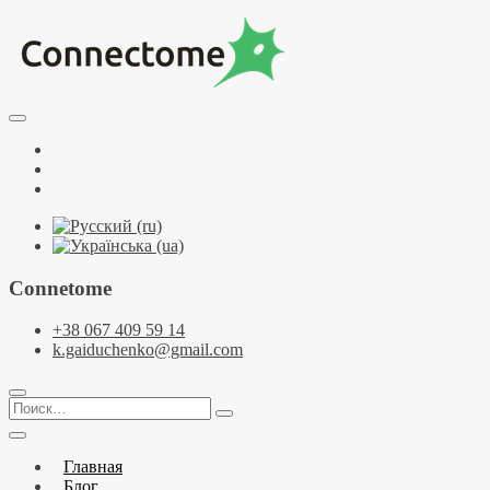
Перейти
к
содержимому
Курсы по НЛП и коучингу. НЛП-Практик. НЛП-Мастер.
Школа Нейрокоучинга. Метапрограммы
Тренинговый центр НЛП и коучинга
Facebook
Connectome
YouTube
Telegramm
Connetome
+38 067 409 59 14
k.gaiduchenko@gmail.com
Поиск…
Главная
Блог