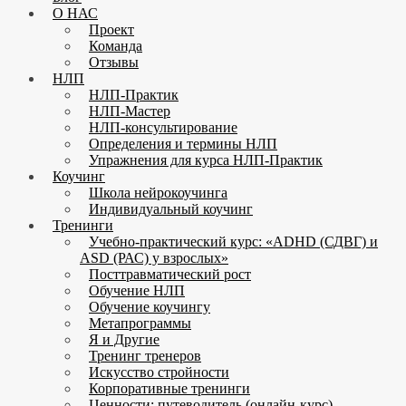
О НАС
Проект
Команда
Отзывы
НЛП
НЛП-Практик
НЛП-Мастер
НЛП-консультирование
Определения и термины НЛП
Упражнения для курса НЛП-Практик
Коучинг
Школа нейрокоучинга
Индивидуальный коучинг
Тренинги
Учебно-практический курс: «ADHD (СДВГ) и
ASD (РАС) у взрослых»
Посттравматический рост
Обучение НЛП
Обучение коучингу
Метапрограммы
Я и Другие
Тренинг тренеров
Искусство стройности
Корпоративные тренинги
Ценности: путеводитель (онлайн-курс)