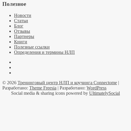
Полезное
Новости
Статьи
Блог
Отзывы
Партнеры
Книги
Полезные ссылки
Определения и термины НЛП
Facebook
YouTube
Telegramm
© 2026
Тренинговый центр НЛП и коучинга Connectome
|
Разработано:
Theme Freesia
| Разработано:
WordPress
Social media & sharing icons powered by
UltimatelySocial