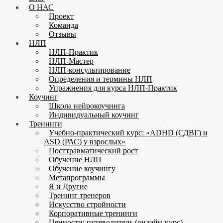
О НАС
Проект
Команда
Отзывы
НЛП
НЛП-Практик
НЛП-Мастер
НЛП-консультирование
Определения и термины НЛП
Упражнения для курса НЛП-Практик
Коучинг
Школа нейрокоучинга
Индивидуальный коучинг
Тренинги
Учебно-практический курс: «ADHD (СДВГ) и
ASD (РАС) у взрослых»
Посттравматический рост
Обучение НЛП
Обучение коучингу
Метапрограммы
Я и Другие
Тренинг тренеров
Искусство стройности
Корпоративные тренинги
Ценности: путеводитель (онлайн-курс)