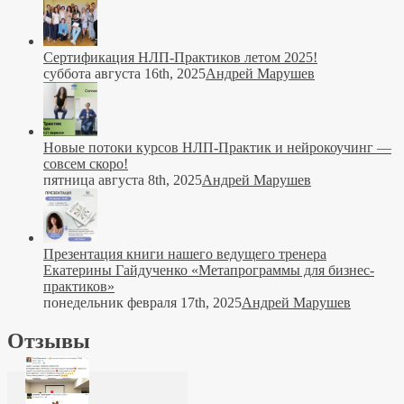
Сертификация НЛП-Практиков летом 2025!
суббота августа 16th, 2025
Андрей Марушев
Новые потоки курсов НЛП-Практик и нейрокоучинг —
совсем скоро!
пятница августа 8th, 2025
Андрей Марушев
Презентация книги нашего ведущего тренера
Екатерины Гайдученко «Метапрограммы для бизнес-
практиков»
понедельник февраля 17th, 2025
Андрей Марушев
Отзывы