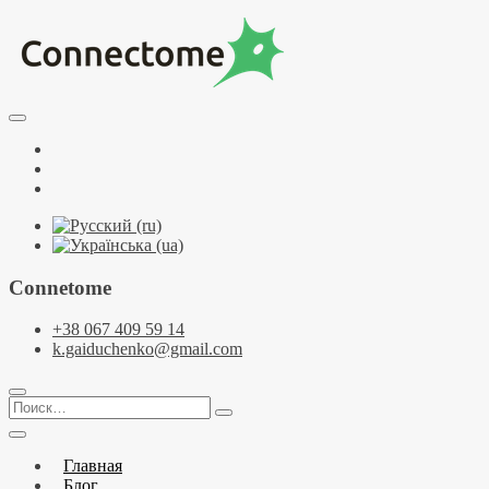
Перейти
к
содержимому
Курсы по НЛП и коучингу. НЛП-Практик. НЛП-Мастер.
Школа Нейрокоучинга. Метапрограммы
Тренинговый центр НЛП и коучинга
Facebook
Connectome
YouTube
Telegramm
Connetome
+38 067 409 59 14
k.gaiduchenko@gmail.com
Поиск…
Главная
Блог