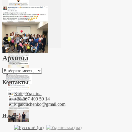
Архивы
Архивы
Контакты
Київ, Україна
+38 067 409 59 14
k.gaiduchenko@gmail.com
Язык: