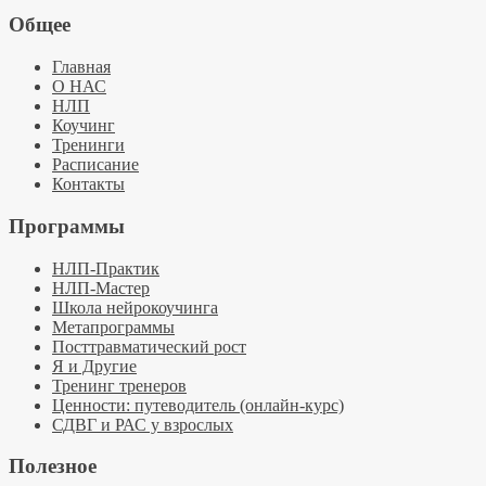
Общее
Главная
О НАС
НЛП
Коучинг
Тренинги
Расписание
Контакты
Программы
НЛП-Практик
НЛП-Мастер
Школа нейрокоучинга
Метапрограммы
Посттравматический рост
Я и Другие
Тренинг тренеров
Ценности: путеводитель (онлайн-курс)
СДВГ и РАС у взрослых
Полезное