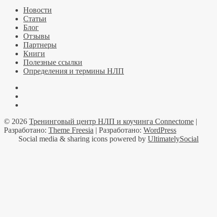
Новости
Статьи
Блог
Отзывы
Партнеры
Книги
Полезные ссылки
Определения и термины НЛП
Facebook
YouTube
Telegramm
© 2026
Тренинговый центр НЛП и коучинга Connectome
|
Разработано:
Theme Freesia
| Разработано:
WordPress
Social media & sharing icons powered by
UltimatelySocial