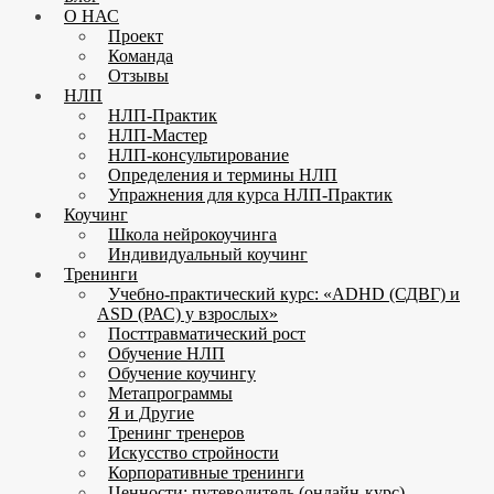
О НАС
Проект
Команда
Отзывы
НЛП
НЛП-Практик
НЛП-Мастер
НЛП-консультирование
Определения и термины НЛП
Упражнения для курса НЛП-Практик
Коучинг
Школа нейрокоучинга
Индивидуальный коучинг
Тренинги
Учебно-практический курс: «ADHD (СДВГ) и
ASD (РАС) у взрослых»
Посттравматический рост
Обучение НЛП
Обучение коучингу
Метапрограммы
Я и Другие
Тренинг тренеров
Искусство стройности
Корпоративные тренинги
Ценности: путеводитель (онлайн-курс)