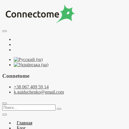
Перейти
к
содержимому
Курсы по НЛП и коучингу. НЛП-Практик. НЛП-Мастер.
Школа Нейрокоучинга. Метапрограммы
Тренинговый центр НЛП и коучинга
Facebook
Connectome
YouTube
Telegramm
Connetome
+38 067 409 59 14
k.gaiduchenko@gmail.com
Поиск…
Главная
Блог