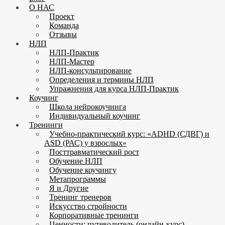
О НАС
Проект
Команда
Отзывы
НЛП
НЛП-Практик
НЛП-Мастер
НЛП-консультирование
Определения и термины НЛП
Упражнения для курса НЛП-Практик
Коучинг
Школа нейрокоучинга
Индивидуальный коучинг
Тренинги
Учебно-практический курс: «ADHD (СДВГ) и
ASD (РАС) у взрослых»
Посттравматический рост
Обучение НЛП
Обучение коучингу
Метапрограммы
Я и Другие
Тренинг тренеров
Искусство стройности
Корпоративные тренинги
Ценности: путеводитель (онлайн-курс)