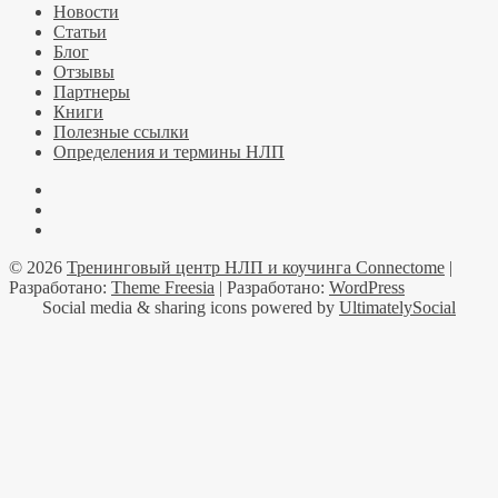
Новости
Статьи
Блог
Отзывы
Партнеры
Книги
Полезные ссылки
Определения и термины НЛП
Facebook
YouTube
Telegramm
© 2026
Тренинговый центр НЛП и коучинга Connectome
|
Разработано:
Theme Freesia
| Разработано:
WordPress
Social media & sharing icons powered by
UltimatelySocial