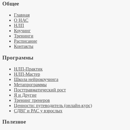
Общее
Главная
О НАС
НЛП
Коучинг
Тренинги
Расписание
Контакты
Программы
НЛП-Практик
НЛП-Мастер
Школа нейрокоучинга
Метапрограммы
Посттравматический рост
Я и Другие
Тренинг тренеров
Ценности: путеводитель (онлайн-курс)
СДВГ и РАС у взрослых
Полезное