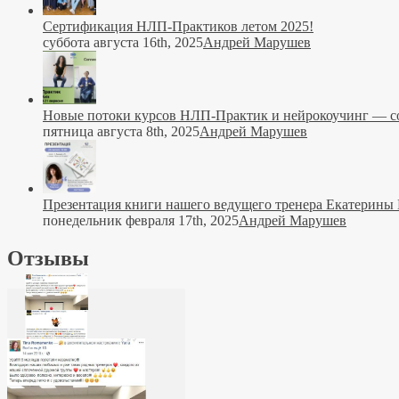
Сертификация НЛП-Практиков летом 2025!
суббота августа 16th, 2025
Андрей Марушев
Новые потоки курсов НЛП-Практик и нейрокоучинг — со
пятница августа 8th, 2025
Андрей Марушев
Презентация книги нашего ведущего тренера Екатерины
понедельник февраля 17th, 2025
Андрей Марушев
Отзывы