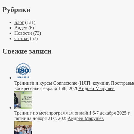
Рубрики
Блог
(131)
Видео
(6)
Новости
(73)
Статьи
(57)
Свежие записи
Тренинги и курсы Connectome (НЛП, коучинг, Посттравма
воскресенье февраля 15th, 2026
Андрей Марушев
Тренинг по метапрограммам онлайн! 6-7 декабря 2025 г
пятница ноября 21st, 2025
Андрей Марушев