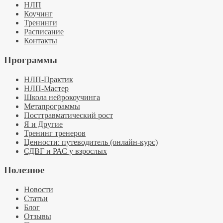
НЛП
Коучинг
Тренинги
Расписание
Контакты
Программы
НЛП-Практик
НЛП-Мастер
Школа нейрокоучинга
Метапрограммы
Посттравматический рост
Я и Другие
Тренинг тренеров
Ценности: путеводитель (онлайн-курс)
СДВГ и РАС у взрослых
Полезное
Новости
Статьи
Блог
Отзывы