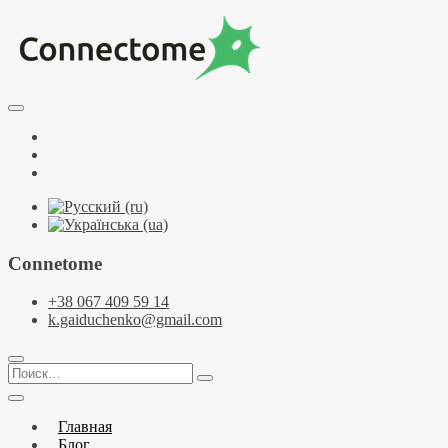
Перейти
к
содержимому
Курсы по НЛП и коучингу. НЛП-Практик. НЛП-Мастер. Школа
Тренинговый центр НЛП и коучинга C
Facebook
YouTube
Telegramm
Connetome
+38 067 409 59 14
k.gaiduchenko@gmail.com
Поиск…
Главная
Блог