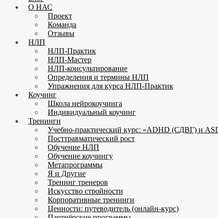
О НАС
Проект
Команда
Отзывы
НЛП
НЛП-Практик
НЛП-Мастер
НЛП-консультирование
Определения и термины НЛП
Упражнения для курса НЛП-Практик
Коучинг
Школа нейрокоучинга
Индивидуальный коучинг
Тренинги
Учебно-практический курс: «ADHD (СДВГ) и ASD
Посттравматический рост
Обучение НЛП
Обучение коучингу
Метапрограммы
Я и Другие
Тренинг тренеров
Искусство стройности
Корпоративные тренинги
Ценности: путеводитель (онлайн-курс)
Партнёрские программы