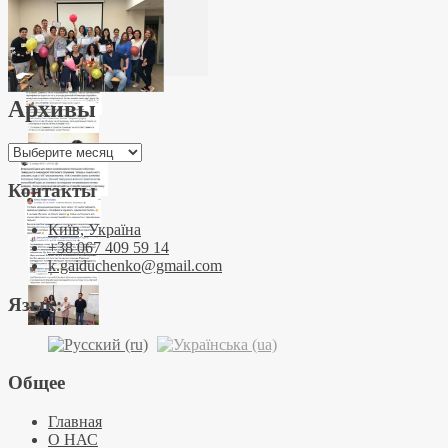
Архивы
Архивы
Контакты
Київ, Україна
+38 067 409 59 14
k.gaiduchenko@gmail.com
Язык:
Общее
Главная
О НАС