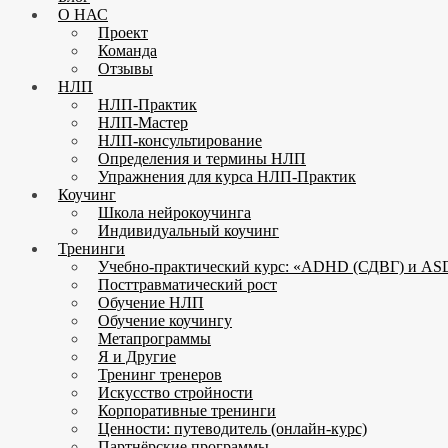
О НАС
Проект
Команда
Отзывы
НЛП
НЛП-Практик
НЛП-Мастер
НЛП-консультирование
Определения и термины НЛП
Упражнения для курса НЛП-Практик
Коучинг
Школа нейрокоучинга
Индивидуальный коучинг
Тренинги
Учебно-практический курс: «ADHD (СДВГ) и ASD
Посттравматический рост
Обучение НЛП
Обучение коучингу
Метапрограммы
Я и Другие
Тренинг тренеров
Искусство стройности
Корпоративные тренинги
Ценности: путеводитель (онлайн-курс)
Партнёрские программы