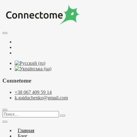
Перейти
к
содержимому
Курсы по НЛП и коучингу. НЛП-Практик. НЛП-Мастер. Школа
Тренинговый центр НЛП и коучинга C
Facebook
YouTube
Telegramm
Connetome
+38 067 409 59 14
k.gaiduchenko@gmail.com
Поиск…
Главная
Блог