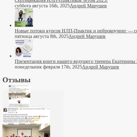
Сертификация НЛП-Практиков летом 2025!
суббота августа 16th, 2025
Андрей Марушев
Новые потоки курсов НЛП-Практик и нейрокоучинг — со
пятница августа 8th, 2025
Андрей Марушев
Презентация книги нашего ведущего тренера Екатерины
понедельник февраля 17th, 2025
Андрей Марушев
Отзывы