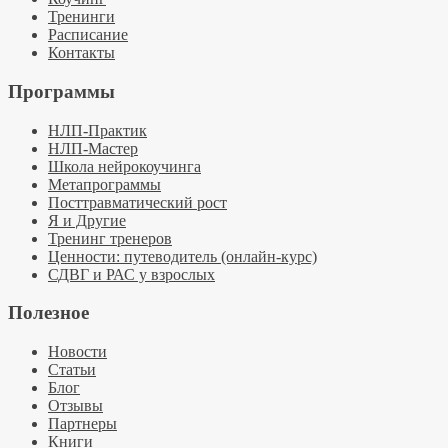
Тренинги
Расписание
Контакты
Программы
НЛП-Практик
НЛП-Мастер
Школа нейрокоучинга
Метапрограммы
Посттравматический рост
Я и Другие
Тренинг тренеров
Ценности: путеводитель (онлайн-курс)
СДВГ и РАС у взрослых
Полезное
Новости
Статьи
Блог
Отзывы
Партнеры
Книги