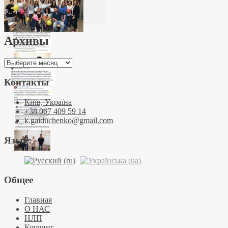
Архивы
Архивы
Контакты
Київ, Україна
+38 067 409 59 14
k.gaiduchenko@gmail.com
Язык:
Общее
Главная
О НАС
НЛП
Коучинг