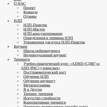
О НАС
Проект
Команда
Отзывы
НЛП
НЛП-Практик
НЛП-Мастер
НЛП-консультирование
Определения и термины НЛП
Упражнения для курса НЛП-Практик
Коучинг
Школа нейрокоучинга
Индивидуальный коучинг
Тренинги
Учебно-практический курс: «ADHD (СДВГ) и
ASD (РАС) у взрослых»
Посттравматический рост
Обучение НЛП
Обучение коучингу
Метапрограммы
Я и Другие
Тренинг тренеров
Искусство стройности
Корпоративные тренинги
Ценности: путеводитель (онлайн-курс)