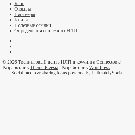
Блог
Отзывы
Партнеры
Книги
Полезные ссылки
Определения и термины НЛП
Facebook
YouTube
Telegramm
© 2026
Тренинговый центр НЛП и коучинга Connectome
|
Разработано:
Theme Freesia
| Разработано:
WordPress
Social media & sharing icons powered by
UltimatelySocial