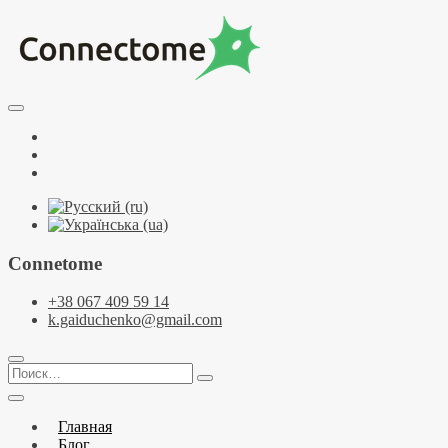
Перейти
к
содержимому
Курсы по НЛП и коучингу. НЛП-Практик. НЛП-Мастер.
Школа Нейрокоучинга. Метапрограммы
Тренинговый центр НЛП и коучинга
Facebook
Connectome
YouTube
Telegramm
Connetome
+38 067 409 59 14
k.gaiduchenko@gmail.com
Поиск…
Главная
Блог