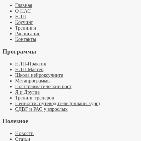
Главная
О НАС
НЛП
Коучинг
Тренинги
Расписание
Контакты
Программы
НЛП-Практик
НЛП-Мастер
Школа нейрокоучинга
Метапрограммы
Посттравматический рост
Я и Другие
Тренинг тренеров
Ценности: путеводитель (онлайн-курс)
СДВГ и РАС у взрослых
Полезное
Новости
Статьи