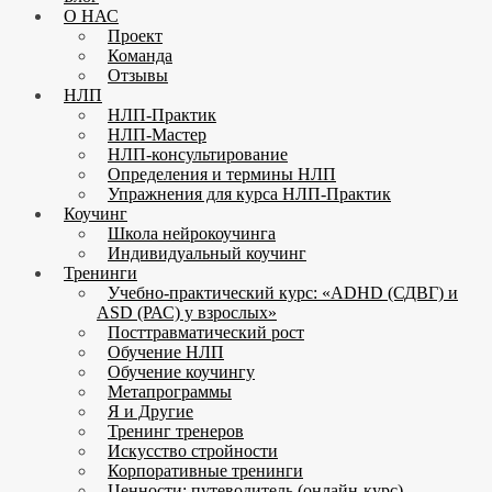
О НАС
Проект
Команда
Отзывы
НЛП
НЛП-Практик
НЛП-Мастер
НЛП-консультирование
Определения и термины НЛП
Упражнения для курса НЛП-Практик
Коучинг
Школа нейрокоучинга
Индивидуальный коучинг
Тренинги
Учебно-практический курс: «ADHD (СДВГ) и
ASD (РАС) у взрослых»
Посттравматический рост
Обучение НЛП
Обучение коучингу
Метапрограммы
Я и Другие
Тренинг тренеров
Искусство стройности
Корпоративные тренинги
Ценности: путеводитель (онлайн-курс)