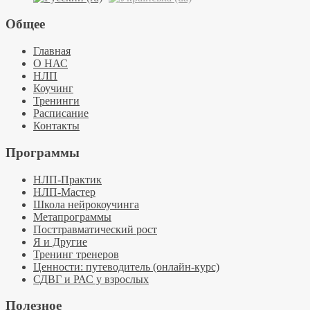
Общее
Главная
О НАС
НЛП
Коучинг
Тренинги
Расписание
Контакты
Программы
НЛП-Практик
НЛП-Мастер
Школа нейрокоучинга
Метапрограммы
Посттравматический рост
Я и Другие
Тренинг тренеров
Ценности: путеводитель (онлайн-курс)
СДВГ и РАС у взрослых
Полезное