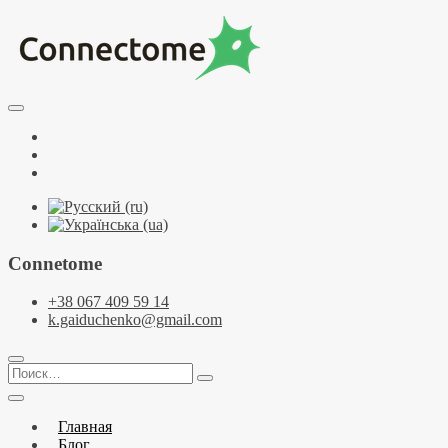
Перейти
к
содержимому
Курсы по НЛП и коучингу. НЛП-Практик. НЛП-Мастер.
Школа Нейрокоучинга. Метапрограммы
Тренинговый центр НЛП и коучинга
Facebook
Connectome
YouTube
Telegramm
Connetome
+38 067 409 59 14
k.gaiduchenko@gmail.com
Поиск…
Главная
Блог