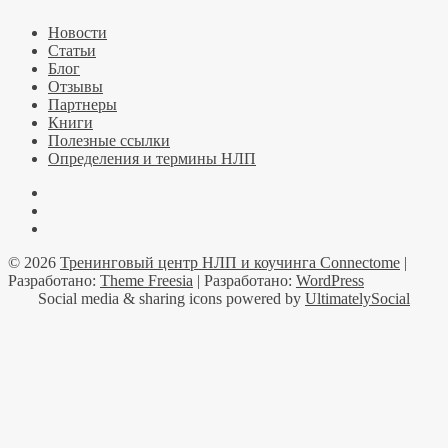
Новости
Статьи
Блог
Отзывы
Партнеры
Книги
Полезные ссылки
Определения и термины НЛП
Facebook
YouTube
Telegramm
© 2026
Тренинговый центр НЛП и коучинга Connectome
|
Разработано:
Theme Freesia
| Разработано:
WordPress
Social media & sharing icons powered by
UltimatelySocial