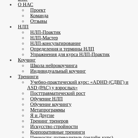
О НАС
Проект
Команда
Отзывы
НЛП
НЛП-Практик
НЛП-Мастер
НЛП-консультирование
Определения и термины НЛП
Упражнения для курса НЛП-Практик
Коучинг
Школа нейрокоучинга
Индивидуальный коучинг
Тренинги
Учебно-практический курс: «ADHD (СДВГ) и
ASD (РАС) у взрослых»
Посттравматический рост
Обучение НЛП
Обучение коучингу
Метапрограммы
Я и Другие
Тренинг тренеров
Искусство стройности
Корпоративные тренинги
Ценности: путеводитель (онлайн-курс)