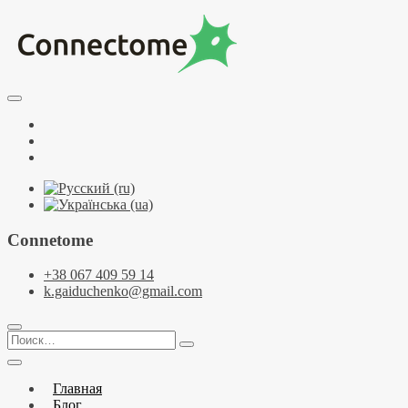
Перейти
к
содержимому
Курсы по НЛП и коучингу. НЛП-Практик. НЛП-Мастер.
Школа Нейрокоучинга. Метапрограммы
Тренинговый центр НЛП и коучинга
Facebook
Connectome
YouTube
Telegramm
Connetome
+38 067 409 59 14
k.gaiduchenko@gmail.com
Поиск…
Главная
Блог