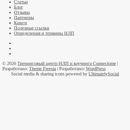
Статьи
Блог
Отзывы
Партнеры
Книги
Полезные ссылки
Определения и термины НЛП
Facebook
YouTube
Telegramm
© 2026
Тренинговый центр НЛП и коучинга Connectome
|
Разработано:
Theme Freesia
| Разработано:
WordPress
Social media & sharing icons powered by
UltimatelySocial