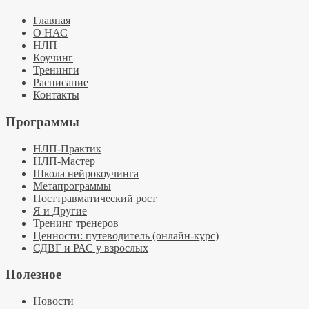
Главная
О НАС
НЛП
Коучинг
Тренинги
Расписание
Контакты
Программы
НЛП-Практик
НЛП-Мастер
Школа нейрокоучинга
Метапрограммы
Посттравматический рост
Я и Другие
Тренинг тренеров
Ценности: путеводитель (онлайн-курс)
СДВГ и РАС у взрослых
Полезное
Новости