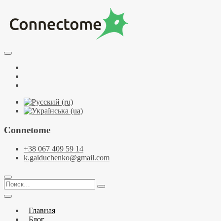
Перейти
к
содержимому
Курсы по НЛП и коучингу. НЛП-Практик. НЛП-Мастер.
Школа Нейрокоучинга. Метапрограммы
Тренинговый центр НЛП и коучинга
Facebook
Connectome
YouTube
Telegramm
Connetome
+38 067 409 59 14
k.gaiduchenko@gmail.com
Поиск…
Главная
Блог