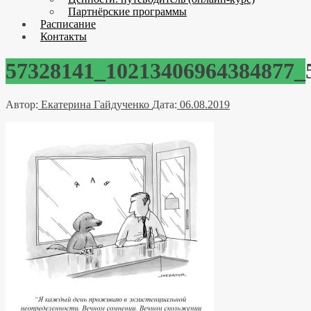
Партнёрские программы
Расписание
Контакты
57328141_10213406964384877_
Автор:
Екатерина Гайдученко
Дата:
06.08.2019