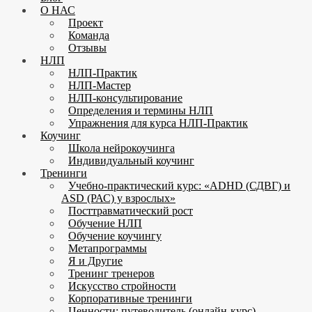
О НАС
Проект
Команда
Отзывы
НЛП
НЛП-Практик
НЛП-Мастер
НЛП-консультирование
Определения и термины НЛП
Упражнения для курса НЛП-Практик
Коучинг
Школа нейрокоучинга
Индивидуальный коучинг
Тренинги
Учебно-практический курс: «ADHD (СДВГ) и
ASD (РАС) у взрослых»
Посттравматический рост
Обучение НЛП
Обучение коучингу
Метапрограммы
Я и Другие
Тренинг тренеров
Искусство стройности
Корпоративные тренинги
Ценности: путеводитель (онлайн-курс)