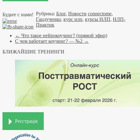
Рубрика:
Блог
,
Новости
connectome
,
Будьте с нами!
Гацдученко
,
курс нлп
,
курсы НЛП
,
НЛП-
Практик
←
Что такое нейрокоучинг? (прямой эфир)
С чем работает коучинг? — №2
→
БЛИЖАЙШИЕ ТРЕНИНГИ
Реєстрація