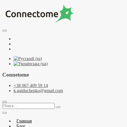
Перейти
к
содержимому
Курсы по НЛП и коучингу. НЛП-Практик. НЛП-Мастер.
Школа Нейрокоучинга. Метапрограммы
Тренинговый центр НЛП и коучинга
Facebook
Connectome
YouTube
Telegramm
Connetome
+38 067 409 59 14
k.gaiduchenko@gmail.com
Поиск…
Главная
Блог