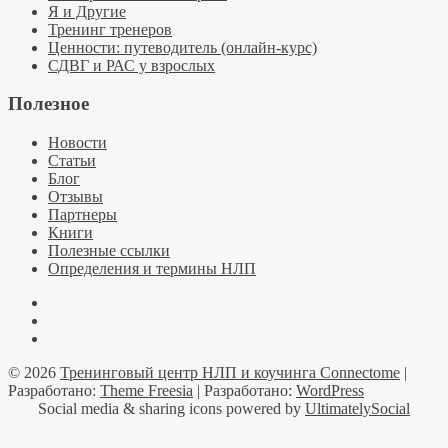
Я и Другие
Тренинг тренеров
Ценности: путеводитель (онлайн-курс)
СДВГ и РАС у взрослых
Полезное
Новости
Статьи
Блог
Отзывы
Партнеры
Книги
Полезные ссылки
Определения и термины НЛП
Facebook
YouTube
Telegramm
© 2026
Тренинговый центр НЛП и коучинга Connectome
|
Разработано:
Theme Freesia
| Разработано:
WordPress
Social media & sharing icons powered by
UltimatelySocial